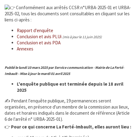
Conformément aux arrêtés CCSR n°URBA-2025-01 et URBA-
Enfance Jeunesse et Famille
2025-02, tous les documents sont consultables en cliquant sur les
liens ci-après :
Vie associative
Rapport d'enquête
Conclusion et avis PLUi
(mis à jour le 11 juin 2025)
Tourisme et Culture
Conclusion et avis PDA
Annexes
Ça s'est passé à la Ferté
Publié le lundi 10 mars 2025 par Service communication - Mairie de La Ferté-
INFOS ÉPIZOOTIES
Imbault - Mise à jour le mardi 01 avril 2025
L'enquête publique est terminée depuis le 18 avril
CATNAT - Sécheresse
2025
✍️ Pendant l'enquête publique, 19 permanences seront
URBANISME
organisées, en présence d'un membre de la commission aux lieux,
dates et horaires indiqués dans le document de référence (Article
ÉTAT CIVIL
6 de l'arrêté n° URBA-2025-01).
👉
Pour ce qui concerne La Ferté-Imbault, elles auront lieu :
SERVICE PUBLIC