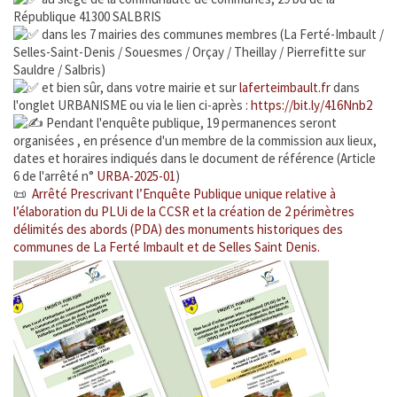
République 41300 SALBRIS
OFFRES D'EMPLOIS
dans les 7 mairies des communes membres (La Ferté-Imbault /
Selles-Saint-Denis / Souesmes / Orçay / Theillay / Pierrefitte sur
Sauldre / Salbris)
IMPÔTS
et bien sûr, dans votre mairie
et sur
laferteimbault.fr
dans
l'onglet URBANISME ou via le lien ci-après :
https://bit.ly/416Nnb2
PLAN CANICULE
Pendant l'enquête publique, 19 permanences seront
organisées
, en présence d'un membre de la commission aux lieux,
dates et horaires indiqués dans le document de référence (Article
ENVIRONNEMENT & SANTÉ
6 de l'arrêté n°
URBA-2025-01
)
📜
Arrêté Prescrivant l’Enquête Publique unique relative à
MÉDIATHÈQUE
l’élaboration du PLUi de la CCSR et la création de 2 périmètres
délimités des abords (PDA) des monuments historiques des
PRÉFECTURE DE LOIR ET CHER
communes de La Ferté Imbault et de Selles Saint Denis.
FRANCE Services
CANTINE SCOLAIRE
ÉTABLISSEMENT SCOLAIRE