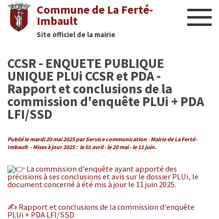
Commune de La Ferté-
Imbault
Site officiel de la mairie
Liens utiles
CCSR - ENQUETE PUBLIQUE
Actualités
UNIQUE PLUi CCSR et PDA -
Rapport et conclusions de la
Nous contacter
commission d'enquête PLUi + PDA
LFI/SSD
Diaporama
Publié le mardi 20 mai 2025 par Service communication - Mairie de La Ferté-
Culture
Imbault - Mises à jour 2025 : le 01 avril - le 20 mai - le 11 juin.
Manifestations
La commission d'enquête ayant apporté des
précisions à ses
conclusions et avis sur le dossier PLUi
, le
document concerné à été mis à jour le 11 juin 2025.
Mairie
✍️
Rapport et conclusions de la commission d'enquête
Infos utiles
PLUi + PDA LFI/SSD