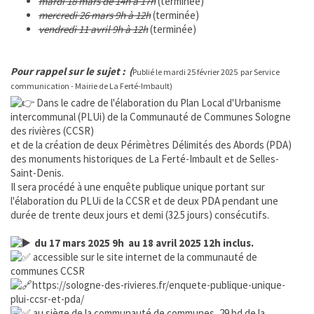
mardi 18 mars de 14h à 17h
(terminée)
mercredi 26 mars 9h à 12h
(terminée)
SMICTOM
vendredi 11 avril 9h à 12h
(terminée)
MÉTÉO France
Pour rappel sur le sujet : (
Publié le mardi 25 février 2025 par Service
communication - Mairie de La Ferté-Imbault)
CHASSE ET PÊCHE
Dans le cadre de l'élaboration du Plan Local d'Urbanisme
intercommunal (PLUi) de la Communauté de Communes Sologne
LOGEMENT
des rivières (CCSR)
et de la création de deux Périmètres Délimités des Abords (PDA)
des monuments historiques de La Ferté-Imbault et de Selles-
COMMUNAUTÉ DE COMMUNES
Saint-Denis.
Il sera procédé à une enquête publique unique portant sur
JUMELAGE
l'élaboration du PLUi de la CCSR et de deux PDA pendant une
durée de trente deux jours et demi (32.5 jours) consécutifs.
INFO ENEDIS
du 17 mars 2025 9h au 18 avril 2025 12h inclus.
accessible sur le site internet de la communauté de
MES INFOS ÉLECTORALES
communes CCSR
https://sologne-des-rivieres.fr/enquete-publique-unique-
plui-ccsr-et-pda/
CONSEIL MUNICIPAL
au siège de la communauté de communes, 29 bd de la