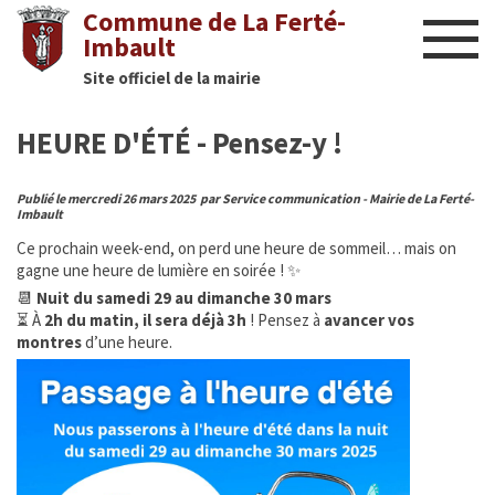
Commune de La Ferté-
Imbault
Site officiel de la mairie
Liens utiles
HEURE D'ÉTÉ - Pensez-y !
Actualités
Publié le mercredi 26 mars 2025 par Service communication - Mairie de La Ferté-
Nous contacter
Imbault
Ce prochain week-end, on perd une heure de sommeil… mais on
Diaporama
gagne une heure de lumière en soirée ! ✨
📆
Nuit du samedi 29 au dimanche 30 mars
Culture
⏳ À
2h du matin, il sera déjà 3h
! Pensez à
avancer vos
montres
d’une heure.
Manifestations
Mairie
Infos utiles