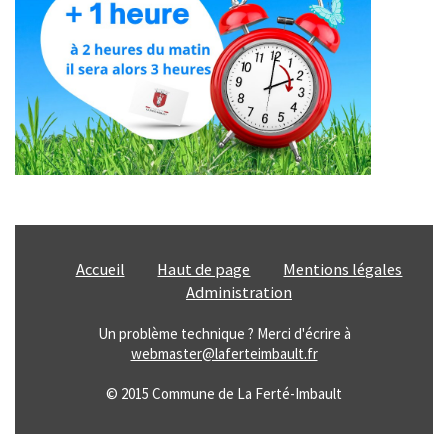
Enfance Jeunesse et Famille
Vie associative
Tourisme et Culture
Ça s'est passé à la Ferté
INFOS ÉPIZOOTIES
Accueil
Haut de page
Mentions légales
CATNAT - Sécheresse
Administration
Un problème technique ? Merci d'écrire à
URBANISME
webmaster@laferteimbault.fr
ÉTAT CIVIL
© 2015 Commune de La Ferté-Imbault
SERVICE PUBLIC