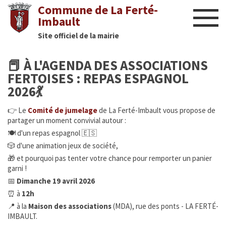
Commune de La Ferté-
Imbault
Site officiel de la mairie
Liens utiles
📕 À L'AGENDA DES ASSOCIATIONS
Actualités
FERTOISES : REPAS ESPAGNOL
2026💃
Nous contacter
👉 Le
Comité de jumelage
de La Ferté-Imbault vous propose de
partager un moment convivial autour :
Diaporama
🍽 d'un repas espagnol 🇪🇸
🎲 d'une animation jeux de société,
Culture
🎁 et pourquoi pas tenter votre chance pour remporter un panier
garni !
Manifestations
📅
Dimanche 19 avril 2026
⏰ à
12h
Mairie
📍 à la
Maison des associations
(MDA), rue des ponts - LA FERTÉ-
IMBAULT.
Infos utiles