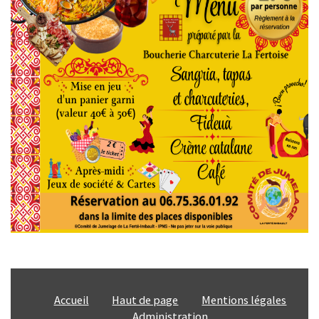
SMICTOM
MÉTÉO France
CHASSE ET PÊCHE
LOGEMENT
COMMUNAUTÉ DE COMMUNES
JUMELAGE
INFO ENEDIS
MES INFOS ÉLECTORALES
Accueil
Haut de page
Mentions légales
CONSEIL MUNICIPAL
Administration