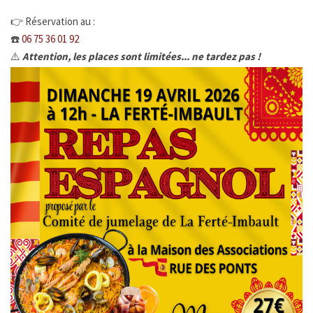
👉 Réservation au :
Enfance Jeunesse et Famille
☎️
06 75 36 01 92
⚠️
Attention, les places sont limitées... ne tardez pas !
Vie associative
Tourisme et Culture
Ça s'est passé à la Ferté
INFOS ÉPIZOOTIES
CATNAT - Sécheresse
URBANISME
ÉTAT CIVIL
SERVICE PUBLIC