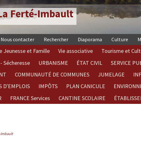
a Ferté-Imbault
Nous contacter
Rechercher
Diaporama
Culture
M
e Jeunesse et Famille
Vie associative
Tourisme et Cult
- Sécheresse
URBANISME
ÉTAT CIVIL
SERVICE PU
NT
COMMUNAUTÉ DE COMMUNES
JUMELAGE
IN
S D'EMPLOIS
IMPÔTS
PLAN CANICULE
ENVIRONN
R
FRANCE Services
CANTINE SCOLAIRE
ÉTABLISSE
é-Imbault