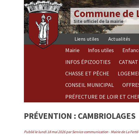
Commune de L
Site officiel de la mairie
Liens utiles
Actualités
Mairie
Infos utiles
Enfanc
INFOS ÉPIZOOTIES
CATNAT 
CHASSE ET PÊCHE
LOGEME
CONSEIL MUNICIPAL
OFFRE
PRÉFECTURE DE LOIR ET CHE
PRÉVENTION : CAMBRIOLAGES
Publié le lundi 18 mai 2026 par Service communication - Mairie de La Fert