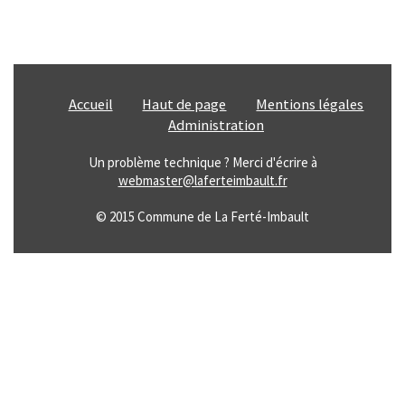
Enfance Jeunesse et Famille
Vie associative
Accueil
Haut de page
Mentions légales
Tourisme et Culture
Administration
Un problème technique ? Merci d'écrire à
Ça s'est passé à la Ferté
webmaster@laferteimbault.fr
INFOS ÉPIZOOTIES
© 2015 Commune de La Ferté-Imbault
CATNAT - Sécheresse
URBANISME
ÉTAT CIVIL
SERVICE PUBLIC