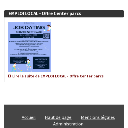
Enfance Jeunesse et Famille
EMPLOI LOCAL - Offre Center parcs
Vie associative
Tourisme et Culture
Ça s'est passé à la Ferté
INFOS ÉPIZOOTIES
Lire la suite de EMPLOI LOCAL - Offre Center parcs
CATNAT - Sécheresse
URBANISME
ÉTAT CIVIL
Accueil
Haut de page
Mentions légales
Administration
SERVICE PUBLIC