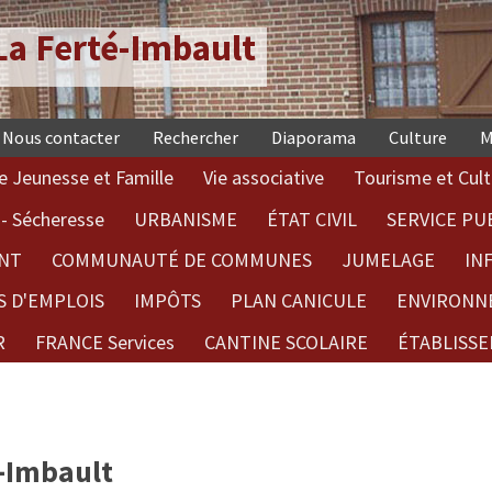
a Ferté-Imbault
Nous contacter
Rechercher
Diaporama
Culture
M
e Jeunesse et Famille
Vie associative
Tourisme et Cult
- Sécheresse
URBANISME
ÉTAT CIVIL
SERVICE PU
NT
COMMUNAUTÉ DE COMMUNES
JUMELAGE
IN
S D'EMPLOIS
IMPÔTS
PLAN CANICULE
ENVIRONN
R
FRANCE Services
CANTINE SCOLAIRE
ÉTABLISSE
é-Imbault