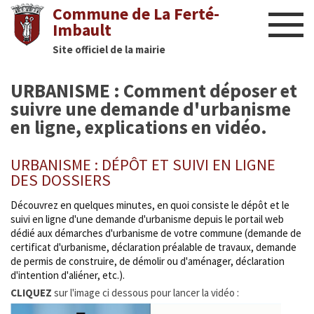
Commune de La Ferté-
Imbault
Site officiel de la mairie
Liens utiles
URBANISME : Comment déposer et
Actualités
suivre une demande d'urbanisme
en ligne, explications en vidéo.
Nous contacter
URBANISME : DÉPÔT ET SUIVI EN LIGNE
Diaporama
DES DOSSIERS
Culture
Découvrez en quelques minutes, en quoi consiste le dépôt et le
suivi en ligne d'une demande d'urbanisme depuis le portail web
dédié aux démarches d'urbanisme de votre commune (demande de
Manifestations
certificat d'urbanisme, déclaration préalable de travaux, demande
de permis de construire, de démolir ou d'aménager, déclaration
Mairie
d'intention d'aliéner, etc.).
CLIQUEZ
sur l'image ci dessous pour lancer la vidéo :
Infos utiles