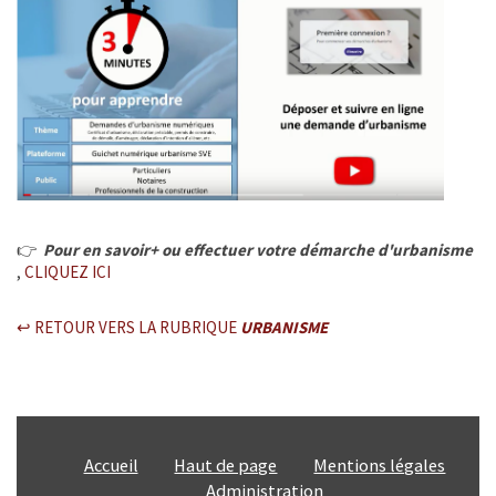
Enfance Jeunesse et Famille
Vie associative
Tourisme et Culture
Ça s'est passé à la Ferté
👉
Pour en savoir+ ou effectuer votre démarche d'urbanisme
INFOS ÉPIZOOTIES
,
CLIQUEZ ICI
CATNAT - Sécheresse
↩ RETOUR VERS LA RUBRIQUE
URBANISME
URBANISME
ÉTAT CIVIL
Accueil
Haut de page
Mentions légales
SERVICE PUBLIC
Administration