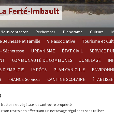
a Ferté-Imbault
Nous contacter
Rechercher
Diaporama
Culture
M
e Jeunesse et Famille
Vie associative
Tourisme et Cult
- Sécheresse
URBANISME
ÉTAT CIVIL
SERVICE PU
NT
COMMUNAUTÉ DE COMMUNES
JUMELAGE
IN
S D'EMPLOIS
IMPÔTS
PLAN CANICULE
ENVIRONN
R
FRANCE Services
CANTINE SCOLAIRE
ÉTABLISSE
s
s trottoirs et végétaux devant votre propriété.
 son trottoir en effectuant un nettoyage régulier et sans utiliser