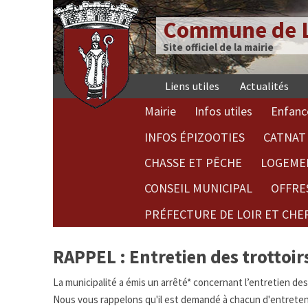
Commune de L
Site officiel de la mairie
Liens utiles
Actualités
Mairie
Infos utiles
Enfanc
INFOS ÉPIZOOTIES
CATNAT 
CHASSE ET PÊCHE
LOGEME
CONSEIL MUNICIPAL
OFFRE
PRÉFECTURE DE LOIR ET CHE
RAPPEL : Entretien des trottoir
La municipalité a émis un arrêté* concernant l’entretien de
Nous vous rappelons qu'il est demandé à chacun d'entretenir