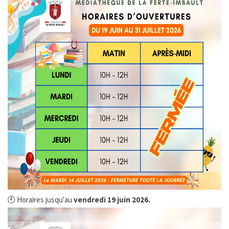
SMICTOM
MÉTÉO France
CHASSE ET PÊCHE
LOGEMENT
COMMUNAUTÉ DE COMMUNES
JUMELAGE
INFO ENEDIS
MES INFOS ÉLECTORALES
🕙 Horaires jusqu'au
vendredi 19 juin 2026.
CONSEIL MUNICIPAL