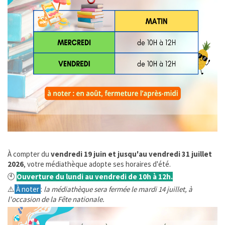
Enfance Jeunesse et Famille
Vie associative
Tourisme et Culture
Ça s'est passé à la Ferté
INFOS ÉPIZOOTIES
CATNAT - Sécheresse
À compter du
vendredi 19 juin et jusqu'au vendredi 31 juillet
2026
, votre médiathèque adopte ses horaires d'été.
URBANISME
🕙
Ouverture du lundi au vendredi de 10h à 12h.
⚠️
À noter
:
la médiathèque sera fermée le mardi 14 juillet, à
ÉTAT CIVIL
l'occasion de la Fête nationale.
SERVICE PUBLIC