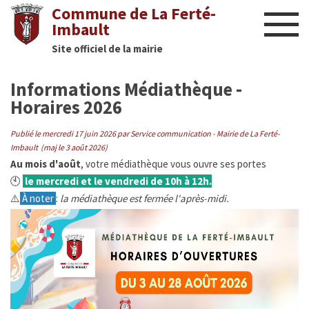
Commune de La Ferté-
Imbault
Site officiel de la mairie
Liens utiles
Informations Médiathèque -
Actualités
Horaires 2026
Nous contacter
Publié le mercredi 17 juin 2026
par Service communication - Mairie de La Ferté-
Imbault (maj le 3 août 2026)
Au mois d'août
, votre médiathèque vous ouvre ses portes
Diaporama
🕙
le mercredi et le vendredi de 10h à 12h.
⚠️
À noter
:
la médiathèque est fermée l'après-midi.
Culture
Manifestations
Mairie
Infos utiles