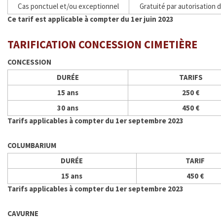
Cas ponctuel et/ou exceptionnel
Gratuité par autorisation 
SMICTOM
Ce tarif est applicable à compter du 1er juin 2023
MÉTÉO France
TARIFICATION CONCESSION CIMETIÈRE
CONCESSION
CHASSE ET PÊCHE
DURÉE
TARIFS
LOGEMENT
15 ans
250 €
30 ans
450 €
COMMUNAUTÉ DE COMMUNES
Tarifs applicables à compter du 1er septembre 2023
JUMELAGE
COLUMBARIUM
DURÉE
TARIF
INFO ENEDIS
15 ans
450 €
MES INFOS ÉLECTORALES
Tarifs applicables à compter du 1er septembre 2023
CONSEIL MUNICIPAL
CAVURNE