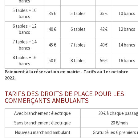
bancs
5 tables + 10
Enfance Jeunesse et Famille
35 €
5 tables
35 €
10 bancs
bancs
6 tables + 12
Vie associative
40 €
6 tables
42 €
12 bancs
bancs
7 tables + 14
Tourisme et Culture
45 €
7 tables
49 €
14 bancs
bancs
8 tables + 16
Ça s'est passé à la Ferté
50 €
8 tables
56 €
16 bancs
bancs
Paiement à la réservation en mairie - Tarifs au 1er octobre
INFOS ÉPIZOOTIES
2022.
CATNAT - Sécheresse
TARIFS DES DROITS DE PLACE POUR LES
COMMERÇANTS AMBULANTS
URBANISME
Avec branchement électrique
20 € à chaque passa
ÉTAT CIVIL
Sans branchement électrique
20 €/mois
Nouveau marchand ambulant
Gratuité les 6 premiers
SERVICE PUBLIC