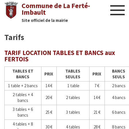
Commune de La Ferté-
Imbault
Site officiel de la mairie
Liens utiles
Tarifs
Actualités
TARIF LOCATION TABLES ET BANCS aux
Nous contacter
FERTOIS
Diaporama
TABLES ET
TABLES
BANCS
PRIX
PRIX
BANCS
SEULES
SEULS
Culture
1 table + 2 bancs
14 €
1 table
7 €
2 bancs
2 tables + 4
Manifestations
20 €
2 tables
14 €
4 bancs
bancs
3 tables + 6
Mairie
25 €
3 tables
21 €
6 bancs
bancs
4 tables + 8
Infos utiles
30 €
4 tables
28 €
8 bancs