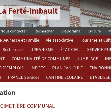
a Ferté-Imbault
Nous contacter
Rechercher
Diaporama
Culture
M
e Jeunesse et Famille
Vie associative
Tourisme et Cult
- Sécheresse
URBANISME
ÉTAT CIVIL
SERVICE PU
NT
COMMUNAUTÉ DE COMMUNES
JUMELAGE
IN
S D'EMPLOIS
IMPÔTS
PLAN CANICULE
ENVIRONN
R
FRANCE Services
CANTINE SCOLAIRE
ÉTABLISSE
ation
E CIMETIÈRE COMMUNAL