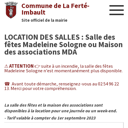
Commune de La Ferté-
Imbault
Site officiel de la mairie
Liens utiles
LOCATION DES SALLES : Salle des
Actualités
fêtes Madeleine Sologne ou Maison
des associations MDA
Nous contacter
⚠
ATTENTION
👉
suite à un incendie, la salle des fêtes
Diaporama
Madeleine Sologne n'est momentanément plus disponible.
Culture
☎
Avant toute démarche, renseignez-vous au 02 54 96 22
13. Merci pour votre compréhension.
Manifestations
La salle des fêtes et la maison des associations sont
disponibles à la location pour une journée ou un week-end.
Mairie
- Tarif valable à compter du 1er septembre 2023
Infos utiles