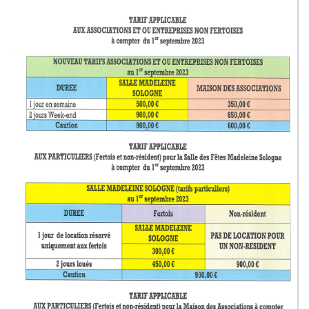
Enfance Jeunesse et Famille
Vie associative
Tourisme et Culture
Ça s'est passé à la Ferté
INFOS ÉPIZOOTIES
CATNAT - Sécheresse
URBANISME
ÉTAT CIVIL
SERVICE PUBLIC