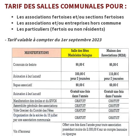
TARIF DES SALLES
COMMUNALES
POUR
:
OFFRES D'EMPLOIS
Les associations fertoises et/ou sections fertoises
Les associations et/ou entreprises hors commune
IMPÔTS
Les particuliers (fertois ou non résidents)
PLAN CANICULE
- Tarif valable à compter du 1er septembre 2023
ENVIRONNEMENT & SANTÉ
MÉDIATHÈQUE
PRÉFECTURE DE LOIR ET CHER
FRANCE Services
CANTINE SCOLAIRE
ÉTABLISSEMENT SCOLAIRE