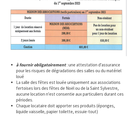
SMICTOM
MÉTÉO France
CHASSE ET PÊCHE
LOGEMENT
à fournir obligatoirement
: une attestation d'assurance
COMMUNAUTÉ DE COMMUNES
pour les risques de dégradations des salles ou du matériel
loué
La salle des fêtes est louée uniquement aux associations
JUMELAGE
fertoises lors des fêtes de Noël ou de la Saint Sylvestre,
aucune location n'est consentie aux particuliers durant ces
INFO ENEDIS
périodes.
Chaque locataire doit apporter ses produits (éponges,
MES INFOS ÉLECTORALES
liquide vaisselle, papier toilette, essuie-tout)
CONSEIL MUNICIPAL