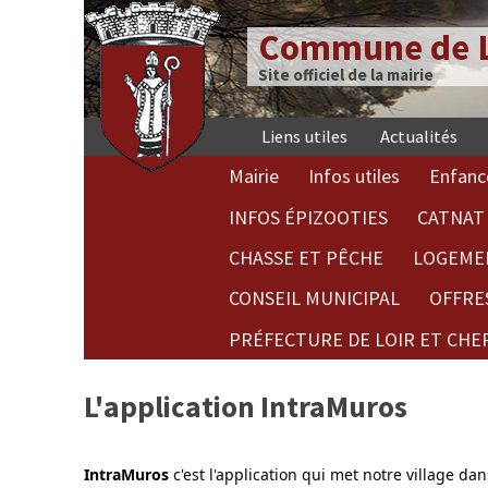
Commune de L
Site officiel de la mairie
Liens utiles
Actualités
Mairie
Infos utiles
Enfanc
INFOS ÉPIZOOTIES
CATNAT 
CHASSE ET PÊCHE
LOGEME
CONSEIL MUNICIPAL
OFFRE
PRÉFECTURE DE LOIR ET CHE
L'application IntraMuros
IntraMuros
c'est l'application
qui met notre village dan